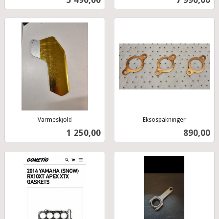
mva.
mva.
Varmeskjold
Eksospakninger
inkl.
inkl.
Pris
Pris
1 250,00
890,00
mva.
mva.