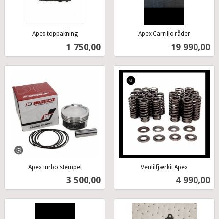
Apex toppakning
Apex Carrillo råder
inkl.
inkl.
Pris
Pris
1 750,00
19 990,00
mva.
mva.
Apex turbo stempel
Ventilfjærkit Apex
inkl.
inkl.
Pris
Pris
3 500,00
4 990,00
mva.
mva.