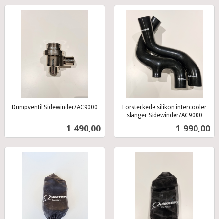
Dumpventil Sidewinder/AC9000
Forsterkede silikon intercooler
inkl.
slanger Sidewinder/AC9000
inkl.
mva.
Pris
Pris
1 490,00
1 990,00
mva.