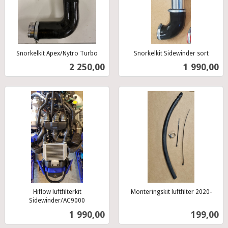
Snorkelkit Apex/Nytro Turbo
Snorkelkit Sidewinder sort
inkl.
inkl.
Pris
Pris
2 250,00
1 990,00
mva.
mva.
Hiflow luftfilterkit
Monteringskit luftfilter 2020-
inkl.
Sidewinder/AC9000
inkl.
mva.
Pris
Pris
1 990,00
199,00
mva.