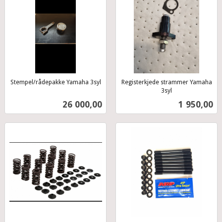
Stempel/rådepakke Yamaha 3syl
Registerkjede strammer Yamaha
inkl.
3syl
inkl.
mva.
Pris
Pris
26 000,00
1 950,00
mva.