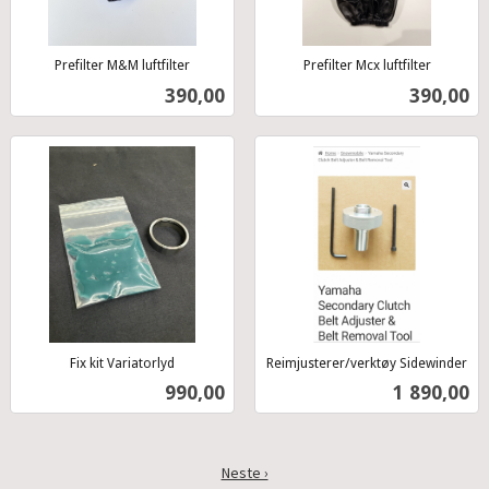
Prefilter M&M luftfilter
Prefilter Mcx luftfilter
inkl.
inkl.
Pris
Pris
390,00
390,00
mva.
mva.
Fix kit Variatorlyd
Reimjusterer/verktøy Sidewinder
inkl.
inkl.
Pris
Pris
990,00
1 890,00
mva.
mva.
Neste ›