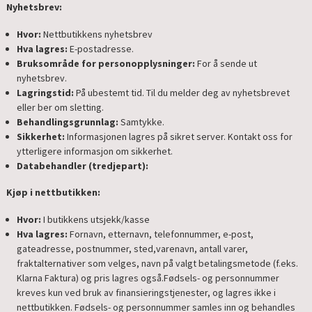
Nyhetsbrev:
Hvor:
Nettbutikkens nyhetsbrev
Hva lagres:
E-postadresse.
Bruksområde for personopplysninger:
For å sende ut
nyhetsbrev.
Lagringstid:
På ubestemt tid. Til du melder deg av nyhetsbrevet
eller ber om sletting.
Behandlingsgrunnlag:
Samtykke.
Sikkerhet:
Informasjonen lagres på sikret server. Kontakt oss for
ytterligere informasjon om sikkerhet.
Databehandler (tredjepart):
Kjøp i nettbutikken:
Hvor:
I butikkens utsjekk/kasse
Hva lagres:
Fornavn, etternavn, telefonnummer, e-post,
gateadresse, postnummer, sted,varenavn, antall varer,
fraktalternativer som velges, navn på valgt betalingsmetode (f.eks.
Klarna Faktura) og pris lagres også.Fødsels- og personnummer
kreves kun ved bruk av finansieringstjenester, og lagres ikke i
nettbutikken. Fødsels- og personnummer samles inn og behandles