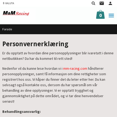
Gå
VALUTA
til
innholdet
0
Forside
Personvernerklæring
Er du opptatt av hvordan dine personopplysninger blir ivaretatt i denne
nettbutikken? Da har du kommet til rett sted!
Nedenfor vil du kunne lese hvordan vi i
mm-racing.com
håndterer
personopplysninger, samt få informasjon om dine rettigheter som
registrert hos oss. Vi håper du finner det du leter etter her. Du kan
selvsagt også kontakte oss, dersom du har spørsmål om vår
behandling av dine opplysninger. Vi er opptatt trygghet og
gjennomsiktighet på dette området, og vi tar dine henvendelser
seriøst!
Behandlingsansvarlig: