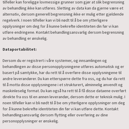
tilfeller kan foreligge lovmessige grunner som gjør at slik begrensning
av behandling ikke kan utføres. Sletting av data kan da gjerne være et
alternativ, dersom generell begrensning ikke er mulig etter gjeldende
regelverk. I noen tilfeller kan vi bli nødt til å be om ytterligere
opplysninger om deg for å kunne bekrefte identiteten din før vi kan
utføre endringene. Kontakt behandlingsansvarlig dersom begrensning
av behandling er ønskelig.
Dataportabilitet:
Dersom du er registrert i våre systemer, og innsamlingen og
behandlingen av disse personopplysningene utføres automatisk og er
basert på samtykke, har du rett til å overføre disse opplysningene til
andre leverandører. Du kan etterspørre dette fra oss, og du har da rett
til å motta disse opplysningene i et strukturert, alminnelig anvendt og
maskinleselig format. Du kan også ha rett til å få disse dataene overført
direkte fra oss til en annen leverandør, dersom dette er teknisk mulig. I
noen tilfeller kan vi bli nødt til å be om ytterligere opplysninger om deg
for å kunne bekrefte identiteten din før vi kan utføre dette. Kontakt
behandlingsansvarlig dersom flytting eller overføring av dine
personopplysninger er ønskelig.