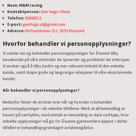
Navn: M&M racing
Kontaktperson:
Geir-hugo Olsen
Telefon:
92866511
E-post:
geirhugo.ol@gmail.com
Adresse:
Rotsundveien 211. 9153 Rotsund
Hvorfor behandler vi personopplysninger?
Vi samler inn og behandler personopplysninger for å kunne tilby
besøkende på våre nettsider de tjenester og produkter de etterspør.
Vi ønsker også å tilby bedre og mer relevant innhold til den enkelte
kunde, samt skape gode og langvarige relasjoner til våre eksisterende
kunder.
Når behandler vi personopplysninger?
Nedenfor finner du en liste over når og hvordan vi behandler
personopplysninger i de enkelte tilfellene. Merk at all behandling er
basert på samtykke, med unntak av innsamling av data ved kjøp, hvor
enkelte opplysninger må gis for å kunne gjennomføre kjøpet. I dette
tilfellet er behandlingsgrunnlaget avtaleinngåelse.