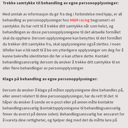
Trekke samtykke til behandling av egne personopplysninger:
Med unntak av informasjon du gir fra deg i forbindelse med kjøp, er all
behandling av personopplysninger hos
M&M racing
begrunnet i et
samtykke. Du har rett til å trekke ditt samtykke når som helst, og
behandlingen av disse personopplysningene til det aktuelle formålet
skal da opphøre. Dersom opplysningene kun benyttes til det formålet
du trekker ditt samtykke fra, skal opplysningene også slettes. I noen
tilfeller kan vi bli nødt til å be om ytterligere opplysninger om deg for å
kunne bekrefte identiteten din før vi kan utføre dette. Kontakt
behandlingsansvarlig dersom du ønsker å trekke ditt samtykke til en
eller flere behandlinger av personopplysninger.
Klage på behandling av egne personopplysninger:
Dersom du ønsker å klage på måten opplysningene dine behandles på,
eller annet relatert til dine personopplysninger, har du rett til det. Vi
håper du ønsker å sende en e-post eller på annen måte kontakte
behandlingsansvarlig (kontaktopplysningene til behandlingsansvarlig
finner du øverst på denne siden). Behandlingsansvarlig har ansvaret for
å ivareta dine rettigheter, og hjelper deg med det du måtte lure på.