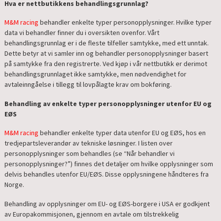
Hva er nettbutikkens behandlingsgrunnlag?
M&M racing
behandler enkelte typer personopplysninger. Hvilke typer
data vi behandler finner du i oversikten ovenfor. Vårt
behandlingsgrunnlag er i de fleste tilfeller samtykke, med ett unntak.
Dette betyr at vi samler inn og behandler personopplysninger basert
på samtykke fra den registrerte. Ved kjøp i vår nettbutikk er derimot
behandlingsgrunnlaget ikke samtykke, men nødvendighet for
avtaleinngåelse i tillegg til lovpålagte krav om bokføring.
Behandling av enkelte typer personopplysninger utenfor EU og
EØS
M&M racing
behandler enkelte typer data utenfor EU og EØS, hos en
tredjepartsleverandør av tekniske løsninger. I listen over
personopplysninger som behandles (se “Når behandler vi
personopplysninger?”) finnes det detaljer om hvilke opplysninger som
delvis behandles utenfor EU/EØS. Disse opplysningene håndteres fra
Norge.
Behandling av opplysninger om EU- og EØS-borgere i USA er godkjent
av Europakommisjonen, gjennom en avtale om tilstrekkelig