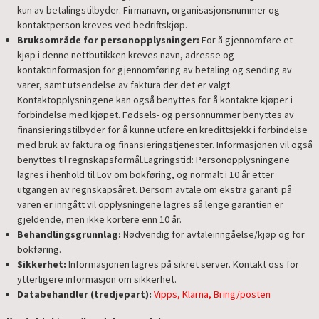
kun av betalingstilbyder. Firmanavn, organisasjonsnummer og
kontaktperson kreves ved bedriftskjøp.
Bruksområde for personopplysninger:
For å gjennomføre et
kjøp i denne nettbutikken kreves navn, adresse og
kontaktinformasjon for gjennomføring av betaling og sending av
varer, samt utsendelse av faktura der det er valgt.
Kontaktopplysningene kan også benyttes for å kontakte kjøper i
forbindelse med kjøpet. Fødsels- og personnummer benyttes av
finansieringstilbyder for å kunne utføre en kredittsjekk i forbindelse
med bruk av faktura og finansieringstjenester. Informasjonen vil også
benyttes til regnskapsformål.Lagringstid: Personopplysningene
lagres i henhold til Lov om bokføring, og normalt i 10 år etter
utgangen av regnskapsåret. Dersom avtale om ekstra garanti på
varen er inngått vil opplysningene lagres så lenge garantien er
gjeldende, men ikke kortere enn 10 år.
Behandlingsgrunnlag:
Nødvendig for avtaleinngåelse/kjøp og for
bokføring.
Sikkerhet:
Informasjonen lagres på sikret server. Kontakt oss for
ytterligere informasjon om sikkerhet.
Databehandler (tredjepart):
Vipps, Klarna, Bring/posten