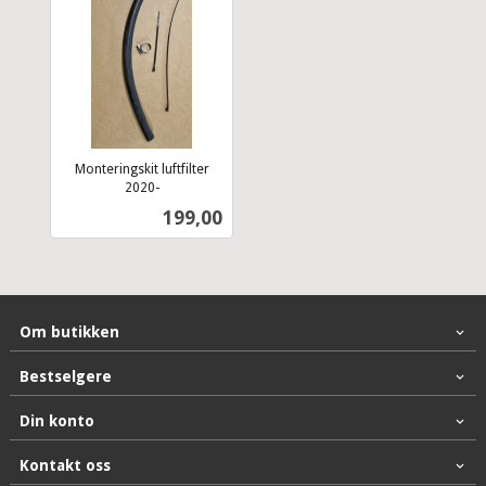
Monteringskit luftfilter
2020-
inkl.
Pris
199,00
mva.
Om butikken
Bestselgere
Din konto
Kontakt oss