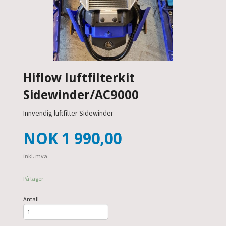
Hiflow luftfilterkit
Sidewinder/AC9000
Innvendig luftfilter Sidewinder
Pris
NOK
1 990,00
inkl. mva.
På lager
Antall