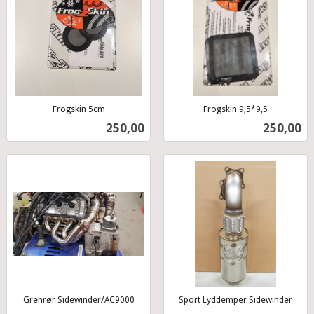
Frogskin 5cm
Frogskin 9,5*9,5
inkl.
inkl.
Pris
Pris
250,00
250,00
mva.
mva.
Grenrør Sidewinder/AC9000
Sport Lyddemper Sidewinder
inkl.
inkl.