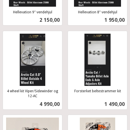
Hellevation 9" vendehjul
Hellevation 8" vendehjul
inkl.
inkl.
Pris
Pris
2 150,00
1 950,00
mva.
mva.
4 wheel kit Viper/Sidewinder og
Forsterket beltestrammer kit
inkl.
12-AC
inkl.
mva.
Pris
Pris
4 990,00
1 490,00
mva.