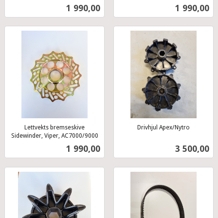
inkl.
inkl.
Pris
Pris
1 990,00
1 990,00
mva.
mva.
Lettvekts bremseskive
Drivhjul Apex/Nytro
inkl.
Sidewinder, Viper, AC7000/9000
inkl.
mva.
Pris
Pris
1 990,00
3 500,00
mva.