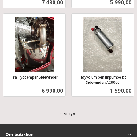
Pris
Pris
7 490,00
5 990,00
mva.
mva.
Trail lyddemper Sidewinder
Høyvolum bensinpumpe kit
inkl.
Sidewinder/AC9000
inkl.
mva.
Pris
Pris
6 990,00
1 590,00
mva.
‹ Forrige
Om butikken