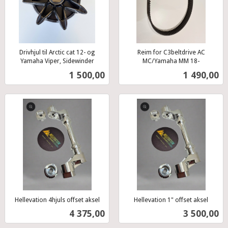
Drivhjul til Arctic cat 12- og
Reim for C3beltdrive AC
Yamaha Viper, Sidewinder
MC/Yamaha MM 18-
inkl.
inkl.
Pris
Pris
1 500,00
1 490,00
mva.
mva.
Hellevation 4hjuls offset aksel
Hellevation 1" offset aksel
inkl.
inkl.
Pris
Pris
4 375,00
3 500,00
mva.
mva.