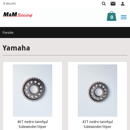
Gå
VALUTA
til
innholdet
0
Forside
Yamaha
46T nedre tannhjul
43T nedre tannhjul
Sidewinder/Viper
Sidewinder/Viper