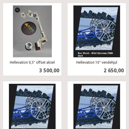
Hellevation 0,5" offset aksel
Hellevation 10" vendehjul
inkl.
inkl.
Pris
Pris
3 500,00
2 650,00
mva.
mva.