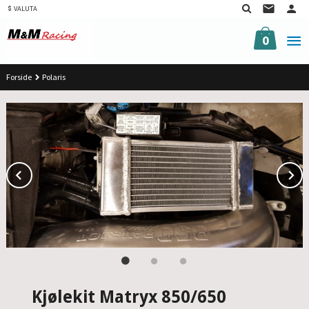
Gå
VALUTA
til
innholdet
0
Forside
Polaris
Prev
N
Kjølekit Matryx 850/650