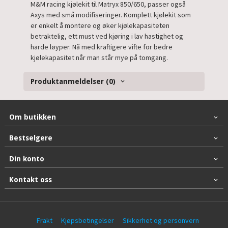
M&M racing kjølekit til Matryx 850/650, passer også
Axys med små modifiseringer. Komplett kjølekit som
er enkelt å montere og øker kjølekapasiteten
betraktelig, ett must ved kjøring i lav hastighet og
harde løyper. Nå med kraftigere vifte for bedre
kjølekapasitet når man står mye på tomgang.
Produktanmeldelser (0)
Om butikken
Bestselgere
Din konto
Kontakt oss
Frakt
Kjøpsbetingelser
Sikkerhet og personvern