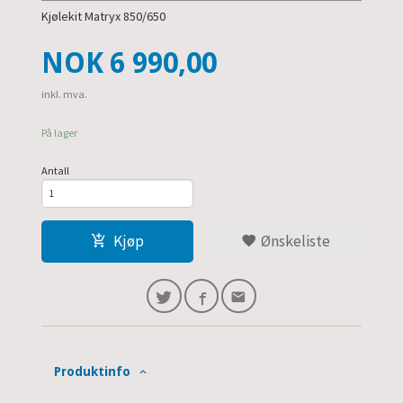
Kjølekit Matryx 850/650
Pris
NOK
6 990,00
inkl. mva.
På lager
Antall
Kjøp
Ønskeliste
Produktinfo