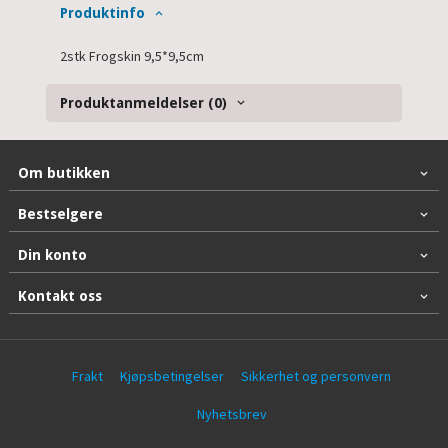
Produktinfo
2stk Frogskin 9,5*9,5cm
Produktanmeldelser (0)
Om butikken
Bestselgere
Din konto
Kontakt oss
Frakt
Kjøpsbetingelser
Sikkerhet og personvern
Nyhetsbrev