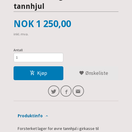
tannhjul
Pris
NOK
1 250,00
inkl. mva.
Antall
Kjøp
Ønskeliste
Produktinfo
Forsterket lager for øvre tannhjul i girkasse til