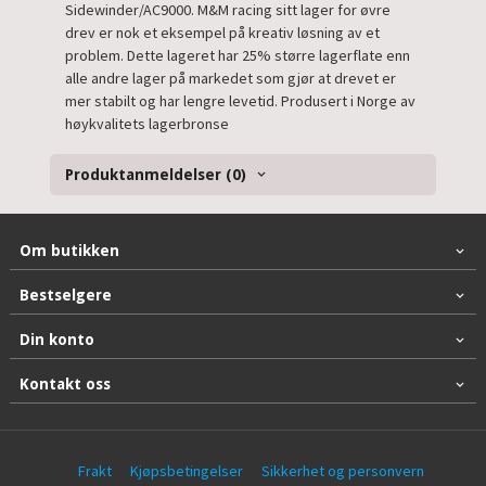
Sidewinder/AC9000. M&M racing sitt lager for øvre
drev er nok et eksempel på kreativ løsning av et
problem. Dette lageret har 25% større lagerflate enn
alle andre lager på markedet som gjør at drevet er
mer stabilt og har lengre levetid. Produsert i Norge av
høykvalitets lagerbronse
Produktanmeldelser (0)
Om butikken
Bestselgere
Din konto
Kontakt oss
Frakt
Kjøpsbetingelser
Sikkerhet og personvern