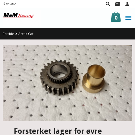
Gå
VALUTA
til
innholdet
0
Forside
Arctic Cat
Forsterket lager for øvre